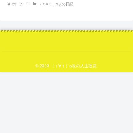
ホーム
（ｔ∀ｔ）o改の日記
© 2020 （ｔ∀ｔ）o改の人生改変.