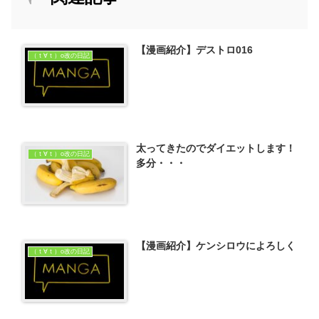
【漫画紹介】デストロ016
（ｔ∀ｔ）o改の日記
太ってきたのでダイエットします！
（ｔ∀ｔ）o改の日記
多分・・・
【漫画紹介】ケンシロウによろしく
（ｔ∀ｔ）o改の日記