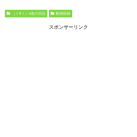
（ｔ∀ｔ）o改の日記
動画投稿
スポンサーリンク