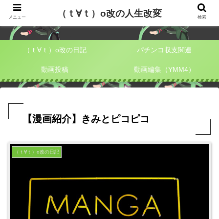
（ｔ∀ｔ）o改の人生改変
（ｔ∀ｔ）o改の人生改変
メニュー
検索
（ｔ∀ｔ）o改の日記
パチンコ収支関連
動画投稿
動画編集（YMM4）
【漫画紹介】きみとピコピコ
（ｔ∀ｔ）o改の日記