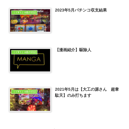
2023年5月パチンコ収支結果
（ｔ∀ｔ）o改の日記
【漫画紹介】駆除人
（ｔ∀ｔ）o改の日記
2021年5月は【大工の源さん 超韋
（ｔ∀ｔ）o改の日記
駄天】のみ打ちます