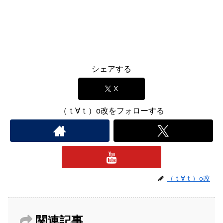
シェアする
X
（ｔ∀ｔ）o改をフォローする
（ｔ∀ｔ）o改
関連記事