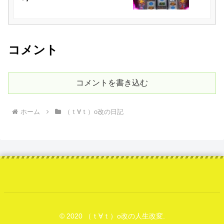
コメント
コメントを書き込む
ホーム
（ｔ∀ｔ）o改の日記
© 2020 （ｔ∀ｔ）o改の人生改変.