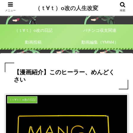
（ｔ∀ｔ）o改の人生改変
（ｔ∀ｔ）o改の人生改変
メニュー
検索
（ｔ∀ｔ）o改の日記
パチンコ収支関連
動画投稿
動画編集（YMM4）
【漫画紹介】このヒーラー、めんどく
さい
（ｔ∀ｔ）o改の日記