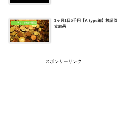
1ヶ月1日5千円【A-type編】検証収
（ｔ∀ｔ）o改の日記
支結果
スポンサーリンク