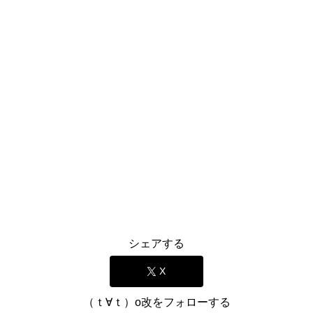
シェアする
X
（ｔ∀ｔ）o改をフォローする