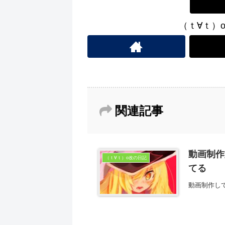
（ｔ∀ｔ）
関連記事
動画制作
（ｔ∀ｔ）o改の日記
てる
動画制作し