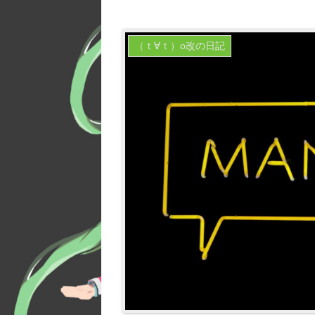
（ｔ∀ｔ）o改の日記