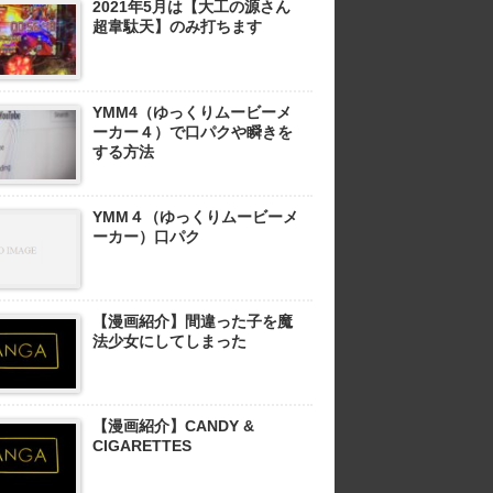
2021年5月は【大工の源さん
超韋駄天】のみ打ちます
YMM4（ゆっくりムービーメ
ーカー４）で口パクや瞬きを
する方法
YMM４（ゆっくりムービーメ
ーカー）口パク
【漫画紹介】間違った子を魔
法少女にしてしまった
【漫画紹介】CANDY &
CIGARETTES