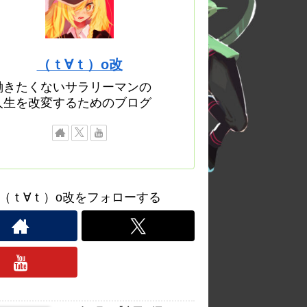
（ｔ∀ｔ）o改
働きたくないサラリーマンの
人生を改変するためのブログ
（ｔ∀ｔ）o改をフォローする