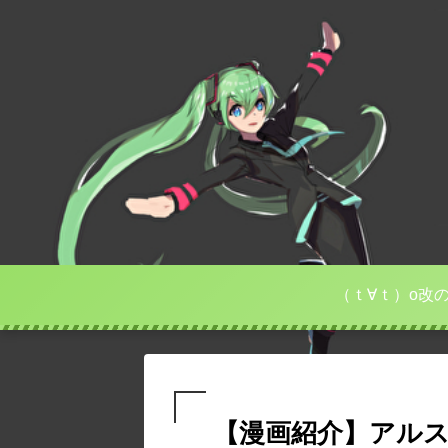
（ｔ∀ｔ）o改
【漫画紹介】アル