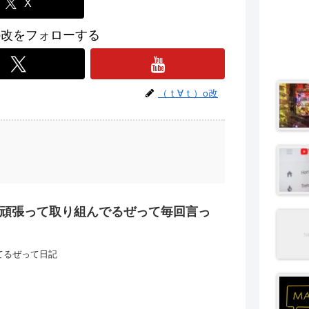
X
o改をフォローする
（ｔ∀ｔ）o改
頑張って取り組んでるぜって毎回言っ
てるぜって日記