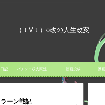
（ｔ∀ｔ）o改の人生改変
の日記
パチンコ収支関連
動画投稿
動画
スラーン戦記