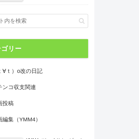
テゴリー
ｔ∀ｔ）o改の日記
チンコ収支関連
画投稿
画編集（YMM4）