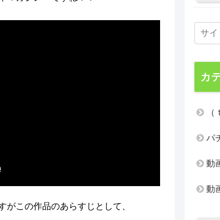
カ
（
パ
動
動
すがこの作品のあらすじとして、