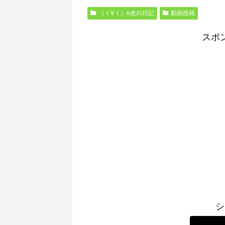
（ｔ∀ｔ）o改の日記
動画投稿
スポ
シ