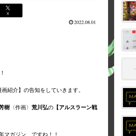
X
2022.08.01
！
た【漫画紹介】の告知をしていきます。
芳樹
〈作画〉
荒川弘
の
【アルスラーン戦
年マガジン ですね！！