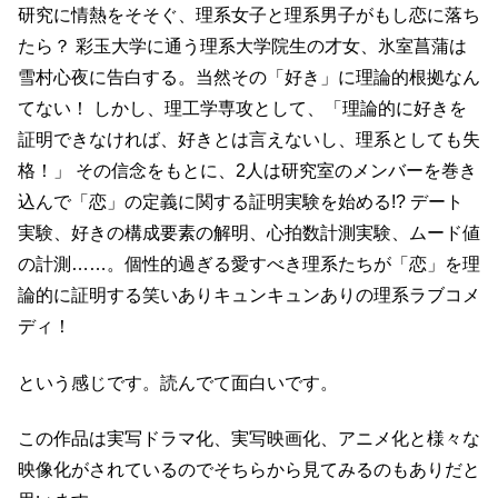
研究に情熱をそそぐ、理系女子と理系男子がもし恋に落ち
たら？ 彩玉大学に通う理系大学院生の才女、氷室菖蒲は
雪村心夜に告白する。当然その「好き」に理論的根拠なん
てない！ しかし、理工学専攻として、「理論的に好きを
証明できなければ、好きとは言えないし、理系としても失
格！」 その信念をもとに、2人は研究室のメンバーを巻き
込んで「恋」の定義に関する証明実験を始める!? デート
実験、好きの構成要素の解明、心拍数計測実験、ムード値
の計測……。個性的過ぎる愛すべき理系たちが「恋」を理
論的に証明する笑いありキュンキュンありの理系ラブコメ
ディ！
という感じです。読んでて面白いです。
この作品は実写ドラマ化、実写映画化、アニメ化と様々な
映像化がされているのでそちらから見てみるのもありだと