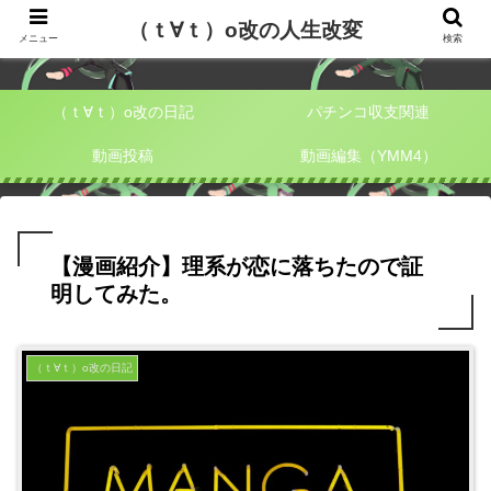
（ｔ∀ｔ）o改の人生改変
（ｔ∀ｔ）o改の人生改変
メニュー
検索
（ｔ∀ｔ）o改の日記
パチンコ収支関連
動画投稿
動画編集（YMM4）
【漫画紹介】理系が恋に落ちたので証
明してみた。
（ｔ∀ｔ）o改の日記