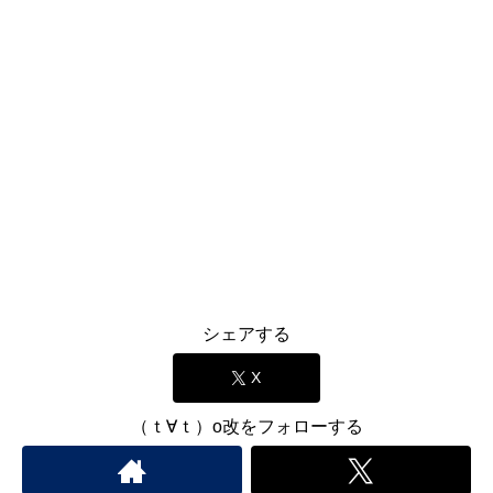
シェアする
X
（ｔ∀ｔ）o改をフォローする