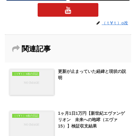
（ｔ∀ｔ）o改
関連記事
更新が止まっていた経緯と現状の説
（ｔ∀ｔ）o改の日記
明
1ヶ月1日1万円【新世紀エヴァンゲ
（ｔ∀ｔ）o改の日記
リオン 未来への咆哮（エヴァ
15）】検証収支結果