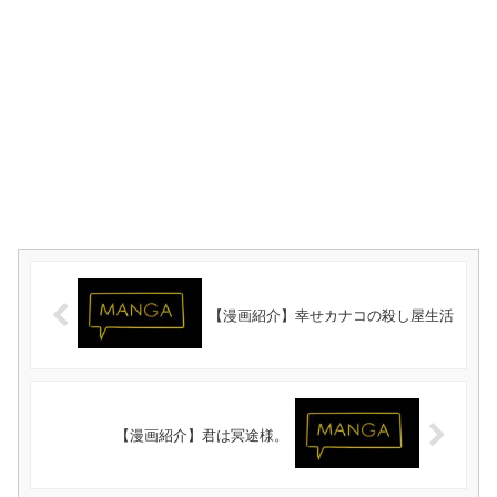
【漫画紹介】幸せカナコの殺し屋生活
【漫画紹介】君は冥途様。