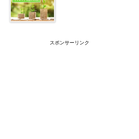
（ｔ∀ｔ）o改の日記
スポンサーリンク