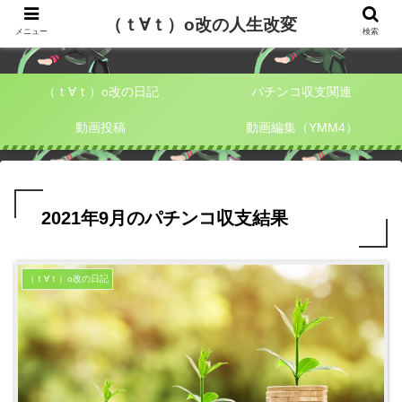
（ｔ∀ｔ）o改の人生改変
（ｔ∀ｔ）o改の人生改変
メニュー
検索
（ｔ∀ｔ）o改の日記
パチンコ収支関連
動画投稿
動画編集（YMM4）
2021年9月のパチンコ収支結果
（ｔ∀ｔ）o改の日記