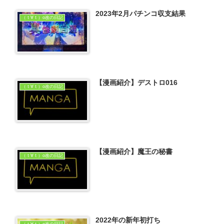
2023年2月パチンコ収支結果
（ｔ∀ｔ）o改の日記
【漫画紹介】デストロ016
（ｔ∀ｔ）o改の日記
【漫画紹介】魔王の秘書
（ｔ∀ｔ）o改の日記
2022年の新年初打ち