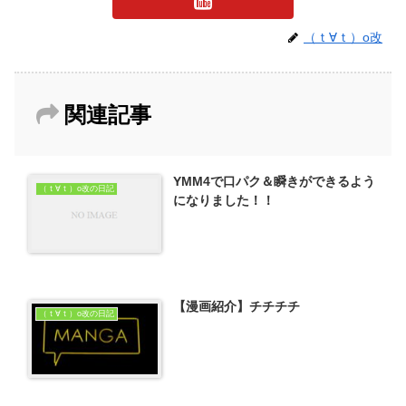
（ｔ∀ｔ）o改
関連記事
YMM4で口パク＆瞬きができるよう
（ｔ∀ｔ）o改の日記
になりました！！
【漫画紹介】チチチチ
（ｔ∀ｔ）o改の日記