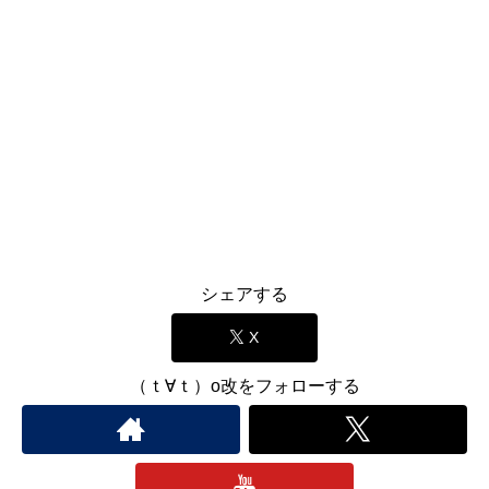
シェアする
X
（ｔ∀ｔ）o改をフォローする