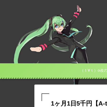
（ｔ∀ｔ）o改
1ヶ月1日5千円【A-