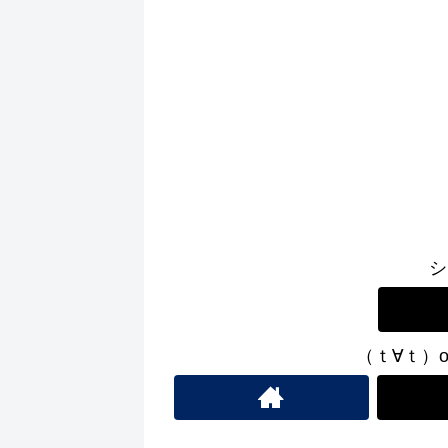
シ
（ｔ∀ｔ）