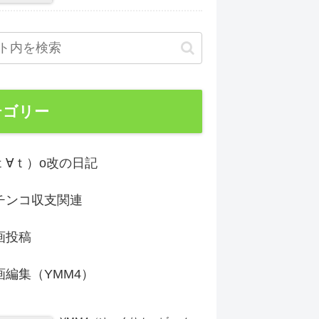
テゴリー
ｔ∀ｔ）o改の日記
チンコ収支関連
画投稿
画編集（YMM4）