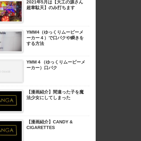
2021年5月は【大工の源さん
超韋駄天】のみ打ちます
YMM4（ゆっくりムービーメ
ーカー４）で口パクや瞬きを
する方法
YMM４（ゆっくりムービーメ
ーカー）口パク
【漫画紹介】間違った子を魔
法少女にしてしまった
【漫画紹介】CANDY &
CIGARETTES