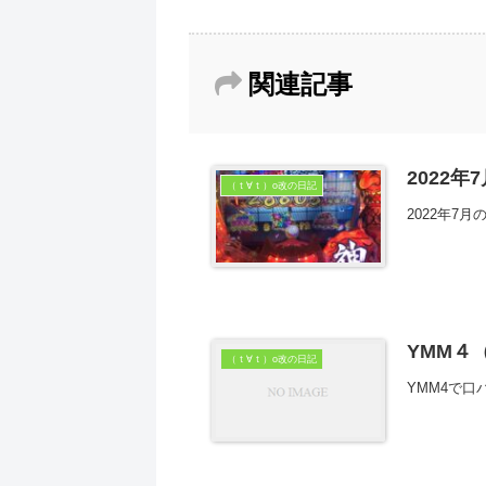
関連記事
2022
（ｔ∀ｔ）o改の日記
2022年7
YMM４
（ｔ∀ｔ）o改の日記
YMM4で口