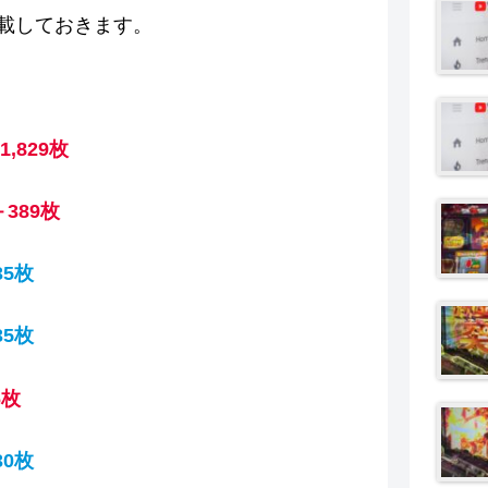
載しておきます。
1,829枚
＋389枚
35枚
35枚
6枚
30枚