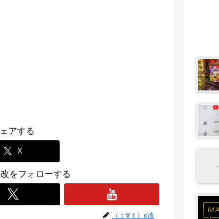
ェアする
X
o改をフォローする
（ｔ∀ｔ）o改