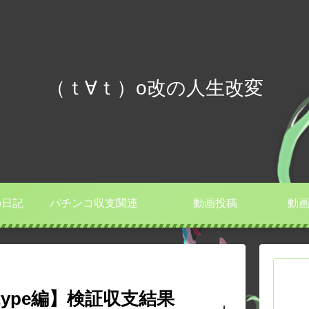
（ｔ∀ｔ）o改の人生改変
の日記
パチンコ収支関連
動画投稿
動画
type編】検証収支結果