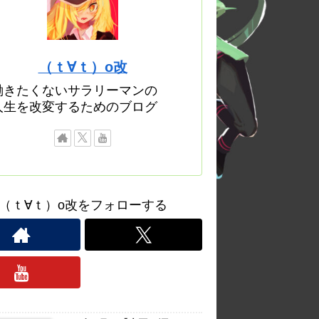
（ｔ∀ｔ）o改
働きたくないサラリーマンの
人生を改変するためのブログ
（ｔ∀ｔ）o改をフォローする