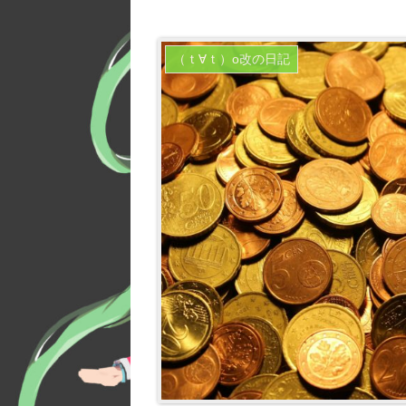
（ｔ∀ｔ）o改の日記